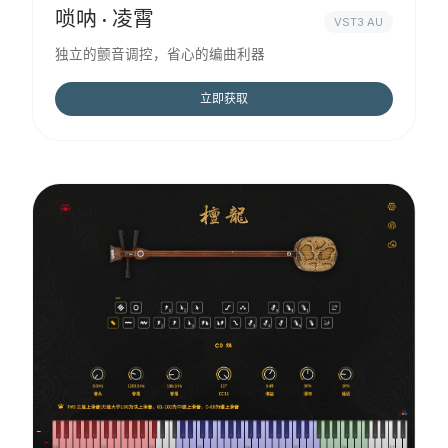
唢呐 · 凌霄
VST3 AU
独立的颤音调控，省心的编曲利器
立即获取