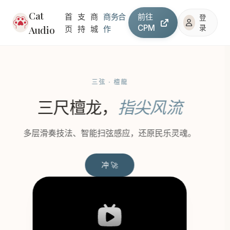
Cat
首
支
商
商务合
前往
登
Audio
CPM
录
页
持
城
作
三弦 · 檀龍
三尺檀龙，
指尖风流
多层滑奏技法、智能扫弦感应，还原民乐灵魂。
冲 🚀