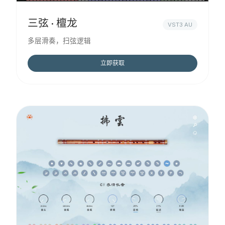
三弦 · 檀龙
VST3 AU
多层滑奏，扫弦逻辑
立即获取